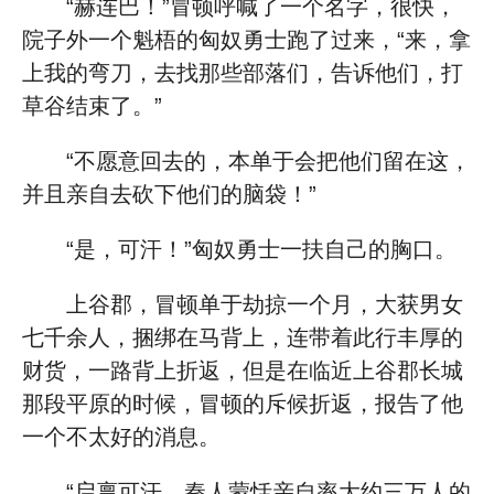
“赫连巴！”冒顿呼喊了一个名字，很快，
院子外一个魁梧的匈奴勇士跑了过来，“来，拿
上我的弯刀，去找那些部落们，告诉他们，打
草谷结束了。”
“不愿意回去的，本单于会把他们留在这，
并且亲自去砍下他们的脑袋！”
“是，可汗！”匈奴勇士一扶自己的胸口。
上谷郡，冒顿单于劫掠一个月，大获男女
七千余人，捆绑在马背上，连带着此行丰厚的
财货，一路背上折返，但是在临近上谷郡长城
那段平原的时候，冒顿的斥候折返，报告了他
一个不太好的消息。
“启禀可汗，秦人蒙恬亲自率大约三万人的