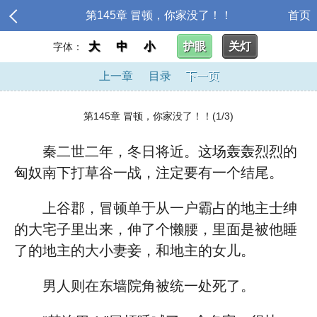
第145章 冒顿，你家没了！！
首页
大
中
小
护眼
关灯
字体：
上一章
目录
下一页
第145章 冒顿，你家没了！！(1/3)
秦二世二年，冬日将近。这场轰轰烈烈的
匈奴南下打草谷一战，注定要有一个结尾。
上谷郡，冒顿单于从一户霸占的地主士绅
的大宅子里出来，伸了个懒腰，里面是被他睡
了的地主的大小妻妾，和地主的女儿。
男人则在东墙院角被统一处死了。