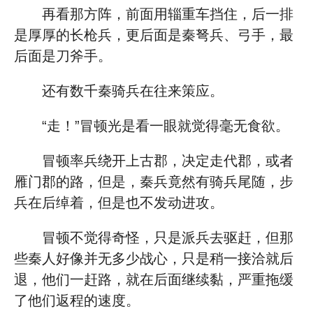
再看那方阵，前面用辎重车挡住，后一排
是厚厚的长枪兵，更后面是秦弩兵、弓手，最
后面是刀斧手。
还有数千秦骑兵在往来策应。
“走！”冒顿光是看一眼就觉得毫无食欲。
冒顿率兵绕开上古郡，决定走代郡，或者
雁门郡的路，但是，秦兵竟然有骑兵尾随，步
兵在后绰着，但是也不发动进攻。
冒顿不觉得奇怪，只是派兵去驱赶，但那
些秦人好像并无多少战心，只是稍一接洽就后
退，他们一赶路，就在后面继续黏，严重拖缓
了他们返程的速度。