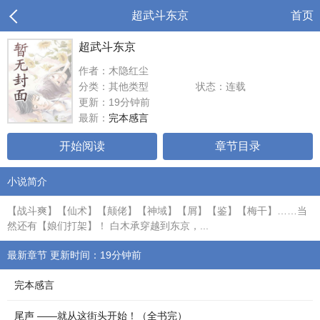
超武斗东京
首页
超武斗东京
作者：木隐红尘
分类：其他类型
状态：连载
更新：19分钟前
最新：
完本感言
开始阅读
章节目录
小说简介
【战斗爽】【仙术】【颠佬】【神域】【屑】【鉴】【梅干】……当
然还有【娘们打架】！ 白木承穿越到东京，...
最新章节 更新时间：19分钟前
完本感言
尾声 ——就从这街头开始！（全书完）