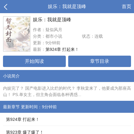
娱乐：我就是顶峰
首页
娱乐：我就是顶峰
作者：疑似风月
分类：都市小说
状态：连载
更新：9分钟前
最新：
第924章 打起来！
开始阅读
章节目录
小说简介
内娱完了？ 国产电影进入比烂的时代？ 李秋棠来了，他要成为那座高
山！ PS.单女主，但主角会面临各种诱惑...
最新章节 更新时间：9分钟前
第924章 打起来！
第923章 爆了爆了！