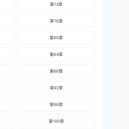
第72章
第76章
第80章
第84章
第88章
第92章
第96章
第100章