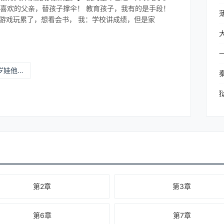
子喜欢的父亲，替孩子撑伞！ 教育孩子，我有的是手段！
子游戏玩累了，想看会书， 我：学校讲成绩，但是家
转身穿成八岁娃他爸TXT
第2章
第3章
第6章
第7章