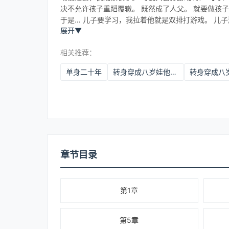
决不允许孩子重蹈覆辙。 既然成了人父。 就要做孩
于是… 儿子要学习，我拉着他就是双排打游戏。 儿
展开
▼
相关推荐：
单身二十年
转身穿成八岁娃他爸小说
章节目录
第1章
第5章