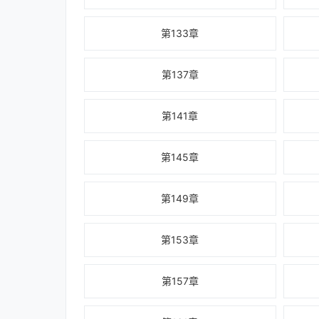
第133章
第137章
第141章
第145章
第149章
第153章
第157章