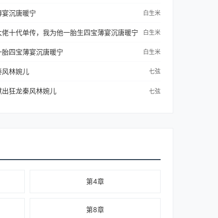
薄宴沉唐暖宁
白生米
大佬十代单传，我为他一胎生四宝薄宴沉唐暖宁
白生米
一胎四宝薄宴沉唐暖宁
白生米
秦风林婉儿
七弦
狱出狂龙秦风林婉儿
七弦
第4章
第8章