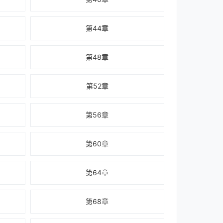
第44章
第48章
第52章
第56章
第60章
第64章
第68章