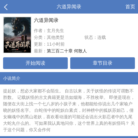
六道异闻录
首页
六道异闻录
作者：玄月先生
分类：其他类型
状态：连载
更新：11小时前
最新：
第三百二十章 何散人
开始阅读
章节目录
小说简介
提起妖，想必大家都不会陌生。 自古以来，关于妖怪的传说可谓数不
胜数。 记载妖怪的古文典籍更是浩如烟海，不胜枚举。 即便是现在，
随便在大街上找一个七八岁的小孩子来，他都能给你说出几个家喻户
晓的妖怪名字。 白蛇传中的蛇妖白素贞，封神榜中的狐妖苏妲己，倩
女幽魂中的黑山老妖，喜欢看动漫的可能还会说出火影忍者中的九尾
大蛇丸什么的。 可如果我认真地问你，这个世界上真的有妖怪吗？ 关
于这个问题，你又会作何