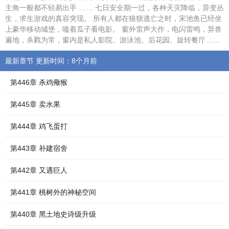
主角一般都不轻易出手 …… 七日安全期一过，各种天灾降临，异变丛
生，求生游戏的真容突现。 所有人都在狼狈逃亡之时，宋池鱼已经坐
上豪华移动城堡，嗑着瓜子看电影。 窗外雷声大作，电闪雷鸣，异兽
遍地，杀戮为常，窗内是私人影院、游泳池、后花园、旋转餐厅……
最新章节 更新时间：8个月前
第446章 杀鸡儆猴
第445章 卖水果
第444章 鸡飞蛋打
第443章 补建宿舍
第442章 又遇巨人
第441章 桃树外的神秘空间
第440章 黑土地史诗级升级