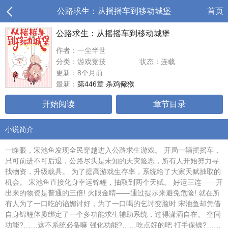
公路求生：从摇摇车到移动城堡
首页
公路求生：从摇摇车到移动城堡
作者：一尘半世
分类：游戏竞技
状态：连载
更新：8个月前
最新：
第446章 杀鸡儆猴
开始阅读
章节目录
小说简介
一睁眼，宋池鱼发现全民穿越进入公路求生游戏。 开局一辆摇摇车，
只可前进不可后退，公路尽头是未知的天灾险恶，所有人开始努力寻
找物资，升级载具。 为了提高游戏生存率，系统给了大家天赋抽取的
机会。 宋池鱼直接化身幸运锦鲤，抽取到两个天赋。 好运三连——开
出来的物资是普通的三倍! 火眼金睛——通过提示来避免危险! 就在所
有人为了一口吃的谄媚讨好，为了一口喝的乞讨变脸时 宋池鱼却凭借
自身锦鲤体质绑定了一个多功能求生辅助系统，过得潇洒自在。 空间
功能?……这不系统必备嘛 强化功能?……吃点好的吧 打手保镖?……