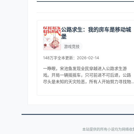
公路求生：我的房车是移动城
堡
游戏竞技
148万字
全本
更新：2026-02-14
一睁眼，宋池鱼发现全民穿越进入公路求生游
戏。开局一辆摇摇车，只可前进不可后退，公路
尽头是未知的天灾险恶，所有人开始努力寻找物
资，升级载具。为了提高游戏生存率，系统给了
大家天赋抽取的机会。宋池鱼直接化身...
本站提供的所有小说均为网络收