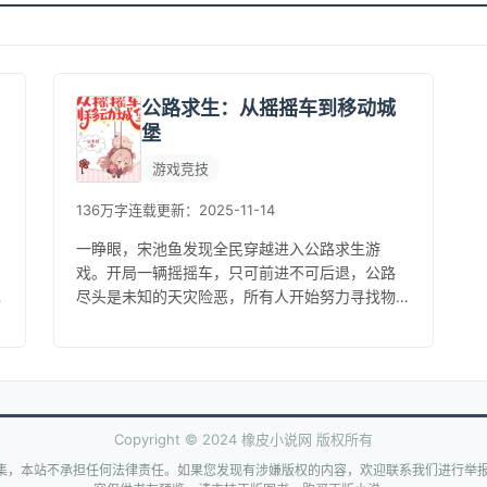
公路求生：从摇摇车到移动城
堡
游戏竞技
136万字
连载
更新：2025-11-14
一睁眼，宋池鱼发现全民穿越进入公路求生游
戏。开局一辆摇摇车，只可前进不可后退，公路
尽头是未知的天灾险恶，所有人开始努力寻找物
资，升级载具。为了提高游戏生存率，系统给了
大家天赋抽取的机会。宋池鱼直接化身...
Copyright © 2024 橡皮小说网 版权所有
集，本站不承担任何法律责任。如果您发现有涉嫌版权的内容，欢迎联系我们进行举报