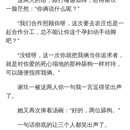
这两人的话，跟打哑谜似得，惹得谢玖一
一脸茫然：“你俩说什么呢？”
“我们合作照顾你呀，这次要去农庄也是一
起合作分工，总不能让你这个孕妇动手动脚
吧？”
“没错呀，这一次你就把我俩当你追求者，
就是对你爱的死心塌地的那种舔狗一样对待，
可以随便指挥我俩。”
谢玖一被这两人你一句我一言逗得笑出声
了。
她又再次捧着汤碗：“好的，两位舔狗。”
一句话彻底的让三个人都笑出声了。