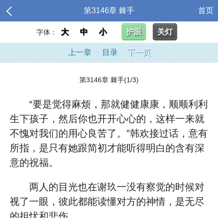
第3146章 棘手
首页
大
中
小
护眼
关灯
字体：
上一章
目录
下一页
第3146章 棘手(1/3)
“要是觉得麻烦，那就健健康康，顺顺利利
生下孩子，然后你也开开心心的，这样一来就
不愧对我们的用心良苦了。”韩欢接过话，意有
所指，是只有她跟简初才能听得明白的含有深
意的祝福。
两人的目光也在谢玖一没有察觉的时候对
视了一眼，彼此都能读懂对方的神情，是无尽
的担忧和悲伤。