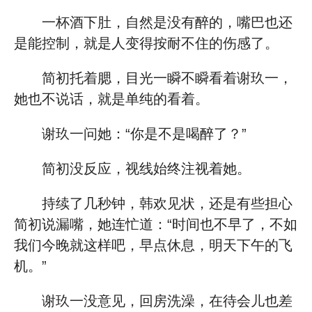
一杯酒下肚，自然是没有醉的，嘴巴也还
是能控制，就是人变得按耐不住的伤感了。
简初托着腮，目光一瞬不瞬看着谢玖一，
她也不说话，就是单纯的看着。
谢玖一问她：“你是不是喝醉了？”
简初没反应，视线始终注视着她。
持续了几秒钟，韩欢见状，还是有些担心
简初说漏嘴，她连忙道：“时间也不早了，不如
我们今晚就这样吧，早点休息，明天下午的飞
机。”
谢玖一没意见，回房洗澡，在待会儿也差