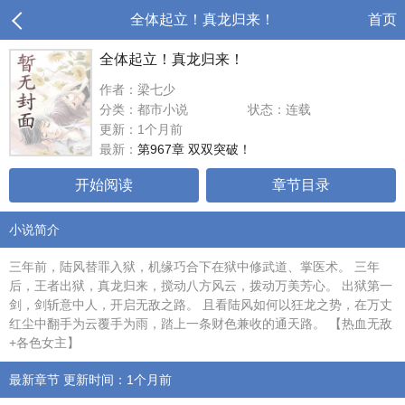
全体起立！真龙归来！
首页
全体起立！真龙归来！
作者：梁七少
分类：都市小说
状态：连载
更新：1个月前
最新：
第967章 双双突破！
开始阅读
章节目录
小说简介
三年前，陆风替罪入狱，机缘巧合下在狱中修武道、掌医术。 三年
后，王者出狱，真龙归来，搅动八方风云，拨动万美芳心。 出狱第一
剑，剑斩意中人，开启无敌之路。 且看陆风如何以狂龙之势，在万丈
红尘中翻手为云覆手为雨，踏上一条财色兼收的通天路。 【热血无敌
+各色女主】
最新章节 更新时间：1个月前