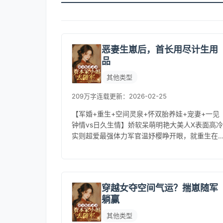
恶妻生崽后，首长用尽计生用
品
其他类型
209万字
连载
更新：2026-02-25
【军婚+重生+空间灵泉+怀双胎养娃+宠妻+一见
钟情vs日久生情】娇软呆萌明艳大美人X表面高冷
实则超爱最强体力军官温妤樱睁开眼，就重生在
了被渣男忽悠去打胎的路上。上一世她因为被穿
越女堂姐挑拨，听信渣男竹...
穿越女夺空间气运？揣崽随军
躺赢
其他类型