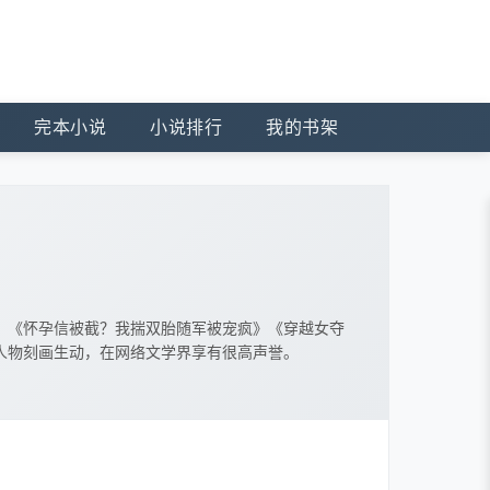
完本小说
小说排行
我的书架
》《怀孕信被截？我揣双胎随军被宠疯》《穿越女夺
人物刻画生动，在网络文学界享有很高声誉。