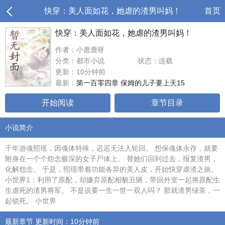
快穿：美人面如花，她虐的渣男叫妈！
首页
快穿：美人面如花，她虐的渣男叫妈！
作者：小鹿鹿呀
分类：都市小说
状态：连载
更新：10分钟前
最新：
第一百零四章 保姆的儿子要上天15
开始阅读
章节目录
小说简介
千年游魂熙瑶，因魂体特殊，迟迟无法入轮回。 想保魂体永存，就要
附身在一个个怨念极深的女子尸体上。 替她们回到过去，报复渣男，
化解怨念。 于是，熙瑶带着功能各异的美人皮，开始快穿虐渣之旅。
小世界1：利用了原配，却嫌弃原配相貌丑陋，带回外室一起将原配生
生虐死的渣男将军。 不是说要一生一世一双人吗？ 那就渣男绿茶，一
起锁死。 小世界
最新章节 更新时间：10分钟前