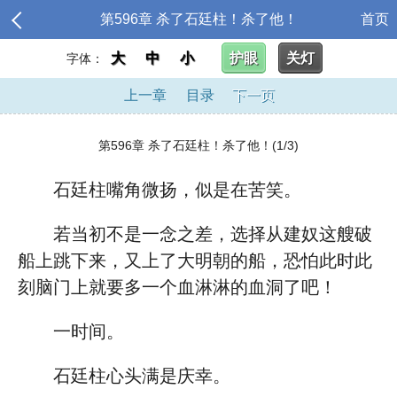
第596章 杀了石廷柱！杀了他！
首页
大
中
小
护眼
关灯
字体：
上一章
目录
下一页
第596章 杀了石廷柱！杀了他！(1/3)
石廷柱嘴角微扬，似是在苦笑。
若当初不是一念之差，选择从建奴这艘破
船上跳下来，又上了大明朝的船，恐怕此时此
刻脑门上就要多一个血淋淋的血洞了吧！
一时间。
石廷柱心头满是庆幸。