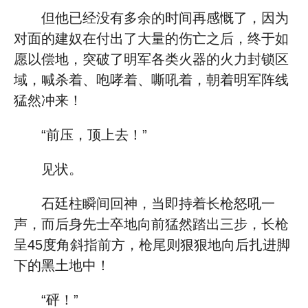
但他已经没有多余的时间再感慨了，因为
对面的建奴在付出了大量的伤亡之后，终于如
愿以偿地，突破了明军各类火器的火力封锁区
域，喊杀着、咆哮着、嘶吼着，朝着明军阵线
猛然冲来！
“前压，顶上去！”
见状。
石廷柱瞬间回神，当即持着长枪怒吼一
声，而后身先士卒地向前猛然踏出三步，长枪
呈45度角斜指前方，枪尾则狠狠地向后扎进脚
下的黑土地中！
“砰！”