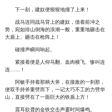
下一刻，建奴便狠狠地撞了上来！
战马连同战马背上的建奴，借着前冲之
势，宛如排山倒海的浪潮一般，重重地砸击在
大盾上、砸击在枪阵上！
碰撞声瞬间响起。
紧接着便是人仰马翻、血肉横飞、惨叫连
连……！
阿敏手持着那柄大斧，在接敌的一刹那，
便双手持斧重劈而下，一记大巧不工的力劈华
山，直接劈在了一面巨大的铁盾上方！
震耳欲聋的金铁交击声霎时间爆鸣。