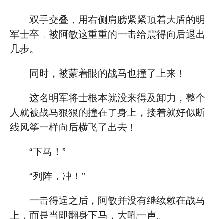
双手交叠，用右侧肩膀紧紧顶着大盾的明
军士卒，被阿敏这重重的一击给震得向后退出
几步。
同时，被蒙着眼的战马也撞了上来！
这名明军将士根本就没来得及卸力，整个
人就被战马狠狠的撞在了身上，接着就好似断
线风筝一样向后横飞了出去！
“下马！”
“列阵，冲！”
一击得逞之后，阿敏并没有继续赖在战马
上，而是当即翻身下马，大吼一声。