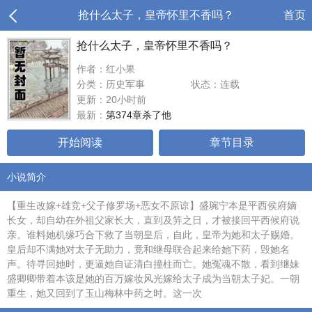
抢什么太子，皇帝怀里不香吗？
首页
抢什么太子，皇帝怀里不香吗？
作者：红小果
分类：历史军事
状态：连载
更新：20小时前
最新：
第374章杀了他
开始阅读
章节目录
小说简介
【重生改嫁+雄竞+父子修罗场+恶女不原谅】盛琬宁本是平西侯府嫡
长女，却自幼在外祖父家长大，直到及笄之日，才被接回平西候府说
亲。谁料她机缘巧合下救了当朝皇后，自此，皇帝为她和太子赐婚。
皇后却不满她对太子无助力，竟和继母联合起来给她下药，毁她名
声。待寻回她时，更逼她自证清白撞柱而亡。她冤魂不散，看到继妹
盛卿卿带着本该是她的百万嫁妆风光嫁给太子成为当朝太子妃。一朝
重生，她又回到了玉山梅林中药之时。这一次