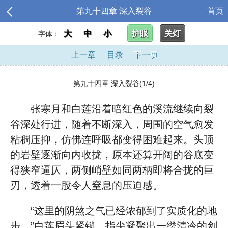
第九十四章 深入裂谷
首页
大
中
小
护眼
关灯
字体：
上一章
目录
下一页
第九十四章 深入裂谷(1/4)
张寒月和白莲沿着暗红色的溪流继续向裂
谷深处行进，随着不断深入，周围的空气愈发
粘稠压抑，仿佛连呼吸都变得困难起来。头顶
的岩壁逐渐向内收拢，原本还算开阔的谷底变
得狭窄逼仄，两侧峭壁如同两柄即将合拢的巨
刃，透着一股令人窒息的压迫感。
“这里的阴煞之气已经浓郁到了实质化的地
步。”白莲眉头紧锁，指尖凝聚出一缕清冷的剑