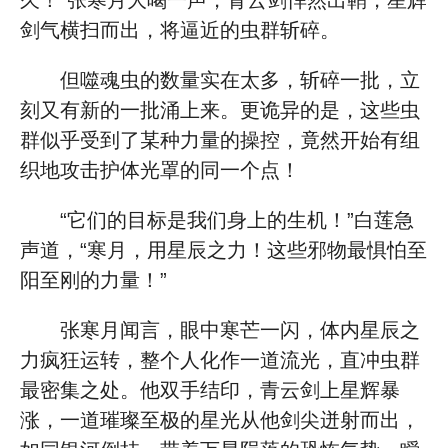
久！”张寒月大喝一声，青云剑悍然出鞘，星辉
剑气横扫而出，将逼近的虫群斩碎。
但噬魂虫的数量实在太多，斩碎一批，立
刻又有新的一批涌上来。更诡异的是，这些虫
群似乎受到了某种力量的操控，竟然开始有组
织地攻击护体光罩的同一个点！
“它们的目标是我们身上的生机！”白莲急
声道，“寒月，用星辰之力！这些邪物最惧怕至
阳至刚的力量！”
张寒月闻言，眼中寒芒一闪，体内星辰之
力疯狂运转，整个人化作一道流光，直冲虫群
最密集之处。他双手结印，青云剑上星辉暴
涨，一道璀璨至极的星光从他剑尖迸射而出，