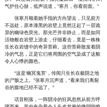
气护住心脉，低声说道，“寒月，你看前面。”
张寒月顺着她手指的方向望去，只见前方
不远处，原本漆黑的岩壁上竟然泛起了一层诡
异的幽绿色荧光。那光芒并非静止，而是如同
活物般在岩壁上游走，仔细看去，竟是一株株
生长在岩缝中的奇异苔藓。这些苔藓散发着阴
冷的气息，正是它们将周围的空气染成了这般
令人心悸的颜色。
“这是‘幽冥鬼苔’，传闻只生长在极阴之地
的尸骸之上。”张寒月沉声道，“看来我们离裂
谷的腹地已经不远了。”
话音刚落，一阵阴冷的狂风忽然从前方呼
啸而来，风中夹杂着令人头皮发麻的微弱嗡鸣