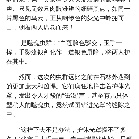
声。只见无数只肉眼难辨的细碎黑点，如同一
片黑色的乌云，正从幽绿色的荧光中蜂拥而
出，朝着两人席卷而来！
“是噬魂虫群！”白莲脸色骤变，玉手一
挥，千影流银剑化作一道银色屏障，将两人护
在其中。
然而，这次的虫群远比之前在石林外遇到
的更加庞大和凶悍。它们疯狂地撞击着护体光
罩，发出令人牙酸的“滋滋”声，甚至有几只体
型稍大的噬魂虫，竟然试图钻进光罩的缝隙之
中。
“这样下去不是办法，护体光罩撑不了多