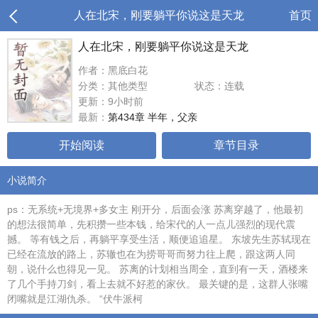
人在北宋，刚要躺平你说这是天龙
首页
人在北宋，刚要躺平你说这是天龙
作者：黑底白花
分类：其他类型
状态：连载
更新：9小时前
最新：
第434章 半年，父亲
开始阅读
章节目录
小说简介
ps：无系统+无境界+多女主 刚开分，后面会涨 苏离穿越了，他最初
的想法很简单，先积攒一些本钱，给宋代的人一点儿强烈的现代震
撼。 等有钱之后，再躺平享受生活，顺便追追星。 东坡先生苏轼现在
已经在流放的路上，苏辙也在为捞哥哥而努力往上爬，跟这两人同
朝，说什么也得见一见。 苏离的计划相当周全，直到有一天，酒楼来
了几个手持刀剑，看上去就不好惹的家伙。 最关键的是，这群人张嘴
闭嘴就是江湖仇杀。 “伏牛派柯