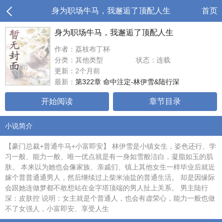
身为职场牛马，我邂逅了顶配人生
首页
身为职场牛马，我邂逅了顶配人生
作者：荔枝布丁杯
分类：其他类型
状态：连载
更新：2个月前
最新：
第322章 命中注定-林伊雪&陆行深
开始阅读
章节目录
小说简介
【豪门总裁+普通牛马+小富即安】 林伊雪是小镇女生，姿色还行、学
习一般、能力一般、唯一优点就是有一身如雪般洁白，凝脂如玉的肌
肤。 本来以为她也会像家族、亲戚们、镇上其他女生一样毕业后就近
嫁个普普通通男人，然后继续过上柴米油盐的普通生活。 却是因缘际
会跟她连做梦都不敢想站在金字塔顶端的男人扯上关系。 男主陆行
深：皮肤控 说明：女主就是个普通人，也会有虚荣心，能力一般也做
不了女强人，小富即安、享受人生