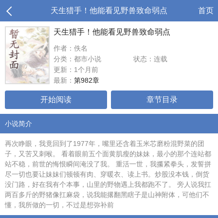
天生猎手！他能看见野兽致命弱点
首页
天生猎手！他能看见野兽致命弱点
作者：佚名
分类：都市小说
状态：连载
更新：1个月前
最新：
第982章
开始阅读
章节目录
小说简介
再次睁眼，我竟回到了1977年，嘴里还含着玉米芯磨粉混野菜的团
子，又苦又刺喉。 看着眼前五个面黄肌瘦的妹妹，最小的那个连站都
站不稳，前世的悔恨瞬间淹没了我。 重活一世，我攥紧拳头，发誓拼
尽一切也要让妹妹们顿顿有肉、穿暖衣、读上书。炒股没本钱，倒货
没门路，好在我有个本事，山里的野物遇上我都跑不了。 旁人说我扛
两百多斤的野猪像扛麻袋，说我能撂翻黑瞎子是山神附体，可他们不
懂，我所做的一切，不过是想弥补前