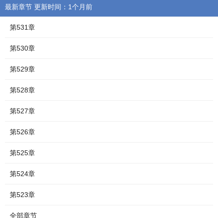
最新章节 更新时间：1个月前
第531章
第530章
第529章
第528章
第527章
第526章
第525章
第524章
第523章
全部章节