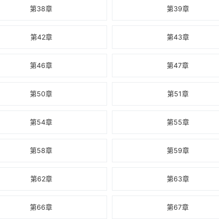
第38章
第39章
第42章
第43章
第46章
第47章
第50章
第51章
第54章
第55章
第58章
第59章
第62章
第63章
第66章
第67章