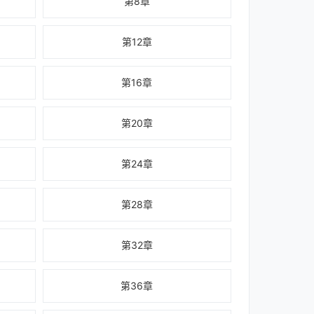
第8章
第12章
第16章
第20章
第24章
第28章
第32章
第36章