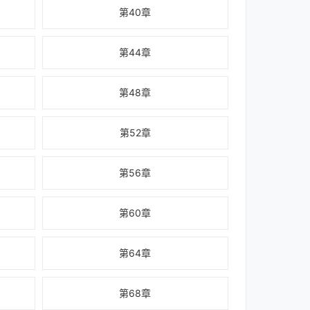
第40章
第44章
第48章
第52章
第56章
第60章
第64章
第68章