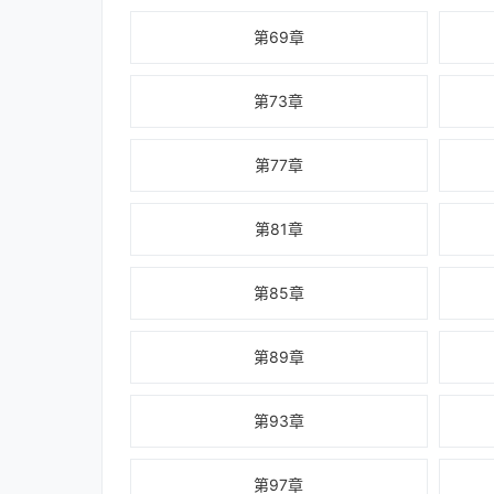
第69章
第73章
第77章
第81章
第85章
第89章
第93章
第97章