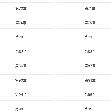
第70章
第71章
第74章
第75章
第78章
第79章
第82章
第83章
第86章
第87章
第90章
第91章
第94章
第95章
第98章
第99章