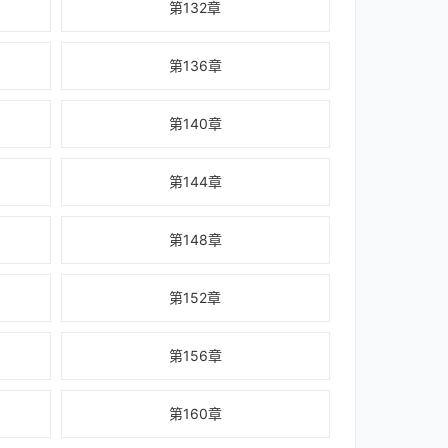
第132章
第136章
第140章
第144章
第148章
第152章
第156章
第160章