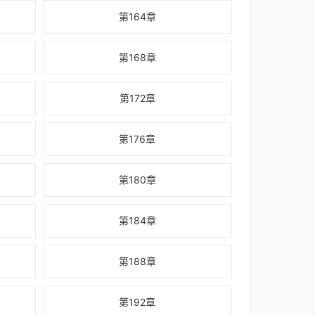
第164章
第168章
第172章
第176章
第180章
第184章
第188章
第192章