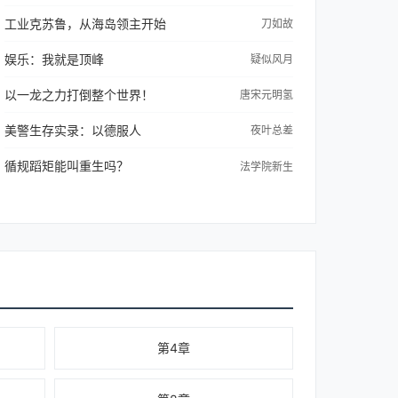
工业克苏鲁，从海岛领主开始
刀如故
娱乐：我就是顶峰
疑似风月
以一龙之力打倒整个世界！
唐宋元明氢
美警生存实录：以德服人
夜叶总差
循规蹈矩能叫重生吗？
法学院新生
第4章