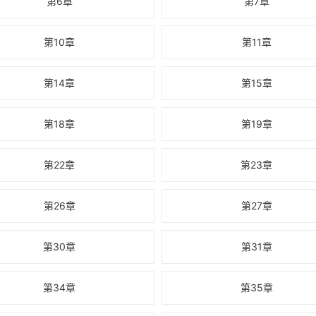
第6章
第7章
第10章
第11章
第14章
第15章
第18章
第19章
第22章
第23章
第26章
第27章
第30章
第31章
第34章
第35章