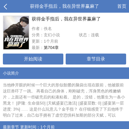
获得金手指后，我在异世界赢麻了
首页
获得金手指后，我在异世界赢麻了
作者：佚名
分类：玄幻小说
状态：连载
更新：1个月前
最新：
第704章
开始阅读
章节目录
小说简介
当他睁开眼的时候一个巨大的形似骷髅的脑袋出现在眼前，他被眼前
这巨兽吓了一跳。 再看自己的身体，刚刚破壳，浑身黑色的稚嫩鳞
片，上面还有一些破壳后的粘液粘着。 是的，没错，他重生为一条小
黑龙！ [萨隆: 生命值50] [天赋盛宴已激活] [盛宴层数: 0] [盛宴第一层
进度: 3%] ...... 这是什么玩意儿？金手指？ 在仔细感受了下后他终于
明白了过来，自己似乎拥有了虚空恐惧科加斯的部分天赋，可以
最新章节 更新时间：1个月前