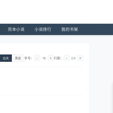
完本小说
小说排行
我的书架
字号：
-
+
行距：
-
+
16
2.0
白天
黑夜