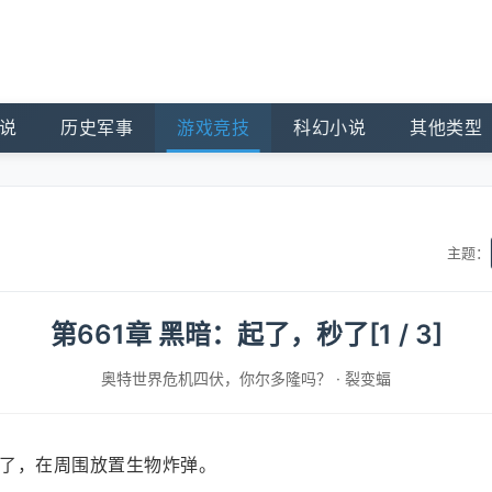
说
历史军事
游戏竞技
科幻小说
其他类型
主题：
第661章 黑暗：起了，秒了[1 / 3]
奥特世界危机四伏，你尔多隆吗？
·
裂变蝠
了，在周围放置生物炸弹。