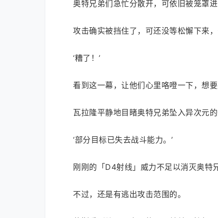
奥特兄弟们急忙分散开，可依旧被笼罩进
攻击确实被挡住了，可还没等松懈下来，
‘糟了！’
看到这一幕，让他们心里咯噔一下，想要
瓦拉隆平静地目睹奥特兄弟坠入异次元的
‘部分目标已失去战斗能力。’
刚刚的「D4射线」威力不足以消灭奥特
不过，还是有逃出攻击范围的。