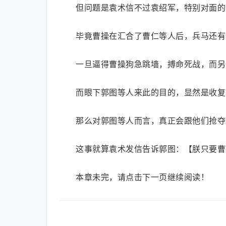
但问题是袁术信不过袁绍军，特别对面的
毕竟曹操在汇合了曹仁等人后，兵马还有
一旦逼得曹操狗急跳墙，搏命死战，而另
而眼下郭图等人来此的目的，显然是收复
那么对郭图等人而言，真正会跟他们抢夺
这事就算袁术发信告诉郭图：【朕只要曹
本章未完，请点击下一页继续阅读！