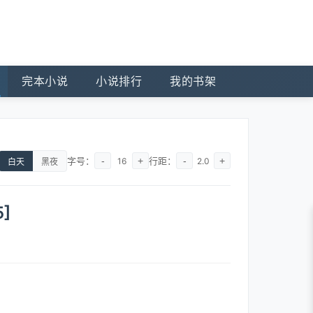
完本小说
小说排行
我的书架
字号：
-
+
行距：
-
+
16
2.0
白天
黑夜
]