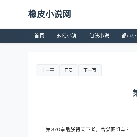
橡皮小说网
首页
玄幻小说
仙侠小说
都市小
上一章
目录
下一页
第370章助朕得天下者，舍郭图谁与？