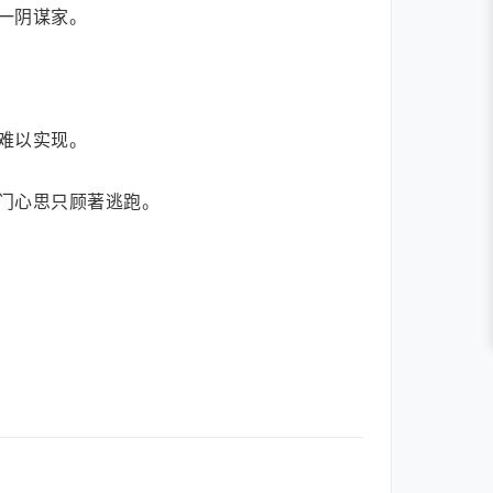
一阴谋家。
难以实现。
门心思只顾著逃跑。