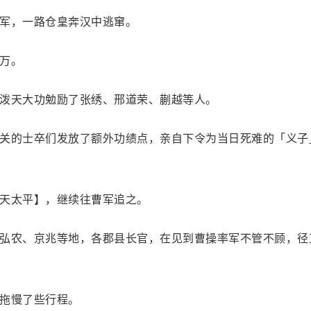
军，一路仓皇奔汉中逃窜。
万。
泼天大功勉励了张绣、邢道荣、蒯越等人。
关的士卒们发放了额外功绩点，亲自下令为当日死难的「义子
天太平】，继续往曹军追之。
弘农、京兆等地，各郡县长官，在见到曹操率军不管不顾，径
拖慢了些行程。