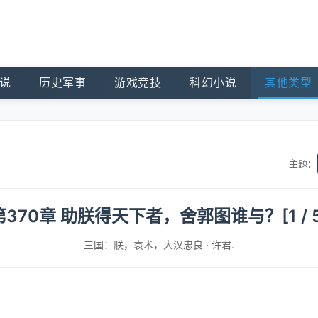
说
历史军事
游戏竞技
科幻小说
其他类型
主题：
第370章 助朕得天下者，舍郭图谁与？[1 / 5
三国：朕，袁术，大汉忠良
·
许君.