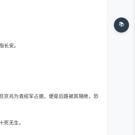
📚
指长安。
旦京兆为袁绍军占据，便是后路被其隔绝，恐
十死无生。