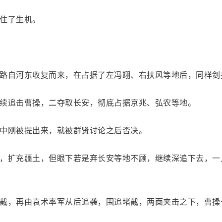
住了生机。
路自河东收复而来，在占据了左冯翊、右扶风等地后，同样剑
续追击曹操，二夺取长安，彻底占据京兆、弘农等地。
中刚被提出来，就被群贤讨论之后否决。
，扩充疆土，但眼下若是弃长安等地不顾，继续深追下去，一
截，再由袁术率军从后追袭，围追堵截，两面夹击之下，曹操