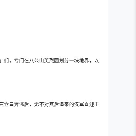
」们，专门在八公山英烈园划分一块地界，以
直仓皇奔逃后，无不对其后追来的汉军喜迎王