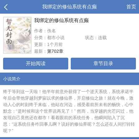
我绑定的修仙系统有点癫
首页
我绑定的修仙系统有点癫
作者：佚名
分类：都市小说
状态：连载
更新：1个月前
最新：
第702章
开始阅读
章节目录
小说简介
终于等到这一天啦！他半年前意外获得了一个逆天系统，系统承诺半
年后会带他穿越到梦寐以求的修仙界，开启修仙之旅！就在今晚，激
动人心的时刻终于来临，他站在河边，感受着前所未有的畅快，心中
默念：“是时候和这个世界说再见了！” 然而，当穿越的光芒闪过，他
发现自己竟然还在都市！看着眼前的系统任务，他瞬间陷入了沉
思：“这系统任务咋回事儿啊？说好的修仙界呢？怎么还在人间打转转
呢？”