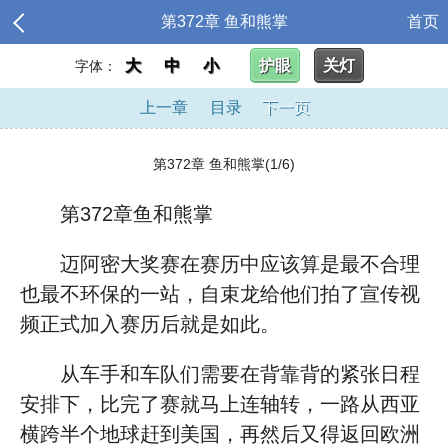
第372章 鱼和熊掌
首页
大
中
小
护眼
关灯
字体：
上一章
目录
下一页
第372章 鱼和熊掌(1/6)
第372章鱼和熊掌
迈阿密大奖赛在赛历中应该算是最不合理
也最不环保的一站，自束龙给他们拍了宣传视
频正式加入赛历后就是如此。
从车手和车队们需要在背靠背的紧张日程
安排下，比完了赛就马上连轴转，一路从西亚
横跨半个地球赶到美国，再然后又得返回欧洲