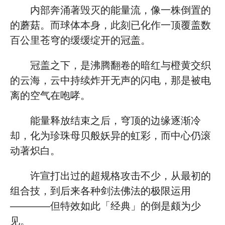
内部奔涌著毁灭的能量流，像一株倒置的
的蘑菇。而球体本身，此刻已化作一顶覆盖数
百公里苍穹的缓缓绽开的冠盖。
冠盖之下，是沸腾翻卷的暗红与橙黄交织
的云海，云中持续炸开无声的闪电，那是被电
离的空气在咆哮。
能量释放结束之后，穹顶的边缘逐渐冷
却，化为珍珠母贝般妖异的虹彩，而中心仍滚
动著炽白。
许宣打出过的超规格攻击不少，从最初的
组合技，到后来各种剑法佛法的极限运用
————但特效如此「经典」的倒是颇为少
见。