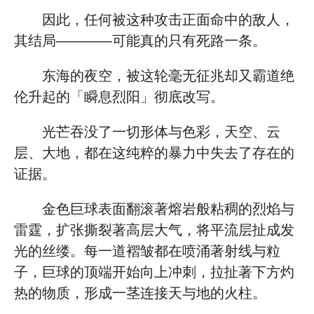
因此，任何被这种攻击正面命中的敌人，
其结局————可能真的只有死路一条。
东海的夜空，被这轮毫无征兆却又霸道绝
伦升起的「瞬息烈阳」彻底改写。
光芒吞没了一切形体与色彩，天空、云
层、大地，都在这纯粹的暴力中失去了存在的
证据。
金色巨球表面翻滚著熔岩般粘稠的烈焰与
雷霆，扩张撕裂著高层大气，将平流层扯成发
光的丝缕。每一道褶皱都在喷涌著射线与粒
子，巨球的顶端开始向上冲刺，拉扯著下方灼
热的物质，形成一茎连接天与地的火柱。