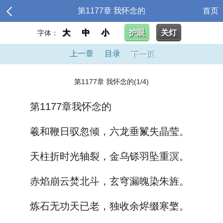
第1177章 我怀念的
首页
大
中
小
护眼
关灯
字体：
上一章
目录
下一页
第1177章 我怀念的(1/4)
第1177章我怀念的
羲和鞭日驭忽倾，六龙垂鬣失晶莹。
天柱折时光轴裂，金乌铩羽坠重溟。
赤焰崩云焚北斗，玄穹漏魄染朱旌。
炼石无功天已老，独收余烬缀寒檠。