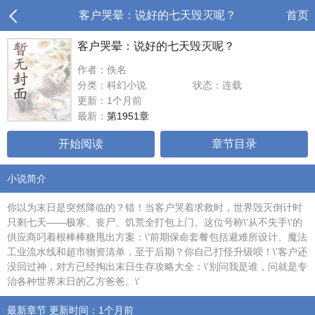
客户哭晕：说好的七天毁灭呢？
首页
客户哭晕：说好的七天毁灭呢？
作者：佚名
分类：科幻小说
状态：连载
更新：1个月前
最新：
第1951章
开始阅读
章节目录
小说简介
你以为末日是突然降临的？错！当客户哭着求救时，世界毁灭倒计时
只剩七天——极寒、丧尸、饥荒全打包上门。这位号称\'从不失手\'的
供应商叼着根棒棒糖甩出方案：\'前期保命套餐包括避难所设计、魔法
工业流水线和超市物资清单，至于后期？你自己打怪升级呗！\'客户还
没回过神，对方已经掏出末日生存攻略大全：\'别问我是谁，问就是专
治各种世界末日的乙方爸爸。\'
最新章节 更新时间：1个月前