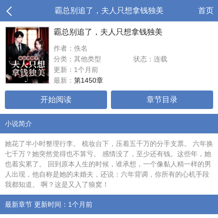
霸总别追了，夫人只想拿钱独美
首页
霸总别追了，夫人只想拿钱独美
作者：佚名
分类：其他类型
状态：连载
更新：1个月前
最新：
第1450章
开始阅读
章节目录
小说简介
她花了半小时整理行李。 梳妆台下，压着五千万的分手支票。 六年换
七千万？她突然觉得也不算亏。 感情没了，至少还有钱。这些年，她
也着实累了。 回到原本人生的时候，谁承想，一个像黏人精一样的男
人出现，他自称是她的未婚夫，还说：六年背调，你所有的心机手段
我都知道。 啊？这是又入了狼窝！
最新章节 更新时间：1个月前