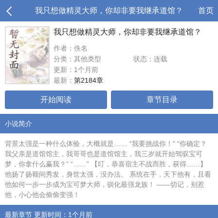
我只想做精灵大师，你却非要我继承道馆？
首页
我只想做精灵大师，你却非要我继承道馆？
作者：佚名
分类：其他类型
状态：连载
更新：1个月前
最新：
第2184章
开始阅读
章节目录
小说简介
背景太强是一种什么体验，大概就是…… “我要挑战你！” “你确定？
我父亲是道馆馆主，我哥哥也是道馆馆主，我三岁就开始驾驭宝可
梦，你拿什么赢我？” “……” 【叮，恭喜宿主不战而胜，获得……】
他扬了扬额间秀发，身世太强，没办法。 系统在手，天下他有，且看
他如何一步一步成为宝可梦大师，驯化最强龙族！ ——切记，别惹
他，小心他会偷偷变强！
最新章节 更新时间：1个月前