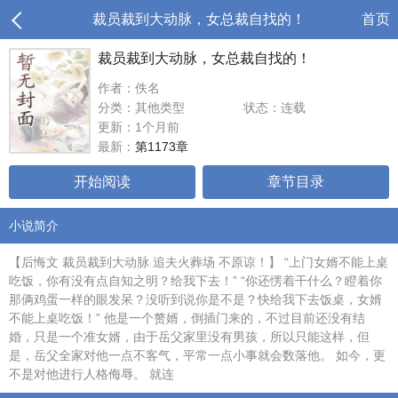
裁员裁到大动脉，女总裁自找的！
首页
裁员裁到大动脉，女总裁自找的！
作者：佚名
分类：其他类型
状态：连载
更新：1个月前
最新：
第1173章
开始阅读
章节目录
小说简介
【后悔文 裁员裁到大动脉 追夫火葬场 不原谅！】 “上门女婿不能上桌
吃饭，你有没有点自知之明？给我下去！” “你还愣着干什么？瞪着你
那俩鸡蛋一样的眼发呆？没听到说你是不是？快给我下去饭桌，女婿
不能上桌吃饭！” 他是一个赘婿，倒插门来的，不过目前还没有结
婚，只是一个准女婿，由于岳父家里没有男孩，所以只能这样，但
是，岳父全家对他一点不客气，平常一点小事就会数落他。 如今，更
不是对他进行人格侮辱。 就连