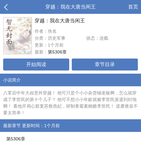
穿越：我在大唐当闲王
首页
穿越：我在大唐当闲王
作者：佚名
分类：历史军事
状态：连载
更新：1个月前
最新：
第5306章
开始阅读
章节目录
小说简介
八零后中年大叔意外穿越！ 他可只是个小小杂货铺老板啊，怎么就穿
成了李世民的第十个儿子？ 他可不想小小年龄就被李世民派遣到封地
啊！ 看他开局心脏复苏救燕妃，研制青霉素贿赂李世民！ 逆袭唐皇不
要太简单！
最新章节 更新时间：1个月前
第5306章