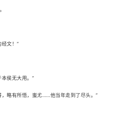
。
经文！”
于本侯无大用。”
得，略有所悟，蚩尤……他当年走到了尽头。”