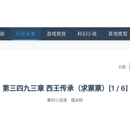
说
历史军事
游戏竞技
科幻小说
其他类型
主题：
第三四九三章 西王传承（求票票）[1 / 6]
秦时小说家
·
偶米粉