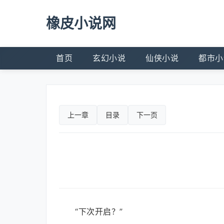
橡皮小说网
首页
玄幻小说
仙侠小说
都市小
上一章
目录
下一页
“下次开启？”