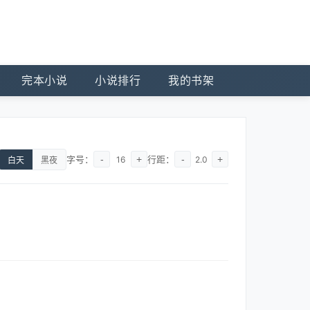
完本小说
小说排行
我的书架
字号：
-
+
行距：
-
+
16
2.0
白天
黑夜