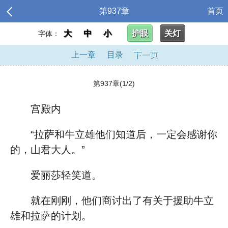
第937章
首页
大
中
小
护眼
关灯
字体：
上一章
目录
下一页
第937章(1/2)
宫殿内
“拉萨和牛立雄他们知道后，一定会感谢你
的，山君大人。”
爱丽莎轻笑道。
就在刚刚，他们商讨出了有关于援助牛立
雄和拉萨的计划。