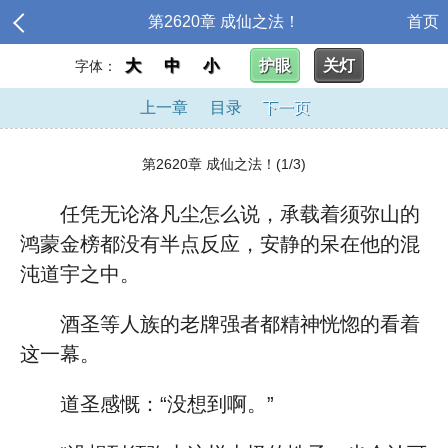
第2620章 成仙之法！
首页
大
中
小
护眼
关灯
字体：
上一章
目录
下一页
第2620章 成仙之法！(1/3)
任凭无论洛凡尘怎么说，承载着须弥山的
鸿蒙金榜都没有半点反应，安静的呆在他的混
沌道宇之中。
酒圣等人族的老牌强者都精神恍惚的看着
这一幕。
道圣感慨：“没想到啊。”