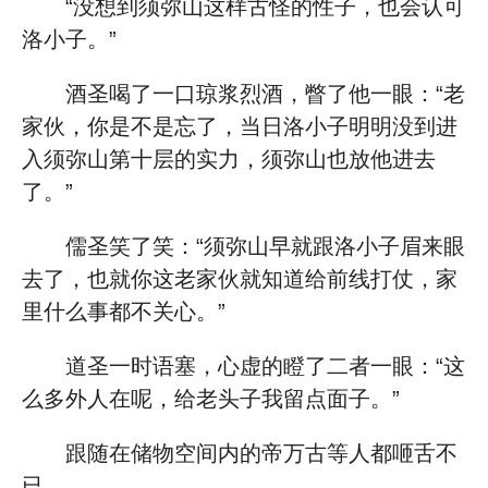
“没想到须弥山这样古怪的性子，也会认可
洛小子。”
酒圣喝了一口琼浆烈酒，瞥了他一眼：“老
家伙，你是不是忘了，当日洛小子明明没到进
入须弥山第十层的实力，须弥山也放他进去
了。”
儒圣笑了笑：“须弥山早就跟洛小子眉来眼
去了，也就你这老家伙就知道给前线打仗，家
里什么事都不关心。”
道圣一时语塞，心虚的瞪了二者一眼：“这
么多外人在呢，给老头子我留点面子。”
跟随在储物空间内的帝万古等人都咂舌不
已。