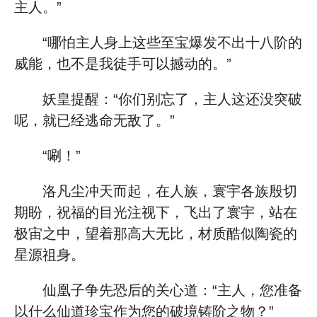
主人。”
“哪怕主人身上这些至宝爆发不出十八阶的
威能，也不是我徒手可以撼动的。”
妖皇提醒：“你们别忘了，主人这还没突破
呢，就已经逃命无敌了。”
“唰！”
洛凡尘冲天而起，在人族，寰宇各族殷切
期盼，祝福的目光注视下，飞出了寰宇，站在
极宙之中，望着那高大无比，材质酷似陶瓷的
星源祖身。
仙凰子争先恐后的关心道：“主人，您准备
以什么仙道珍宝作为您的破境铸阶之物？”