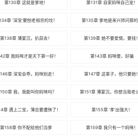
第130章 这就是爹地！
第131章 自家妈咪自己宠！
134章 ‘深宝’要刨老祖宗的坟！
第135章 爹地是来兴师问罪
第138章 薄宴沉，扒蒜去！
第139章 她不要爱情，要钱
142章 我妈咪才是天下第一好！
第143章 妈咪傻，好骗
146章 深宝会乖，妈咪别走！
第147章 这辈子，他只要她
150章 我，我能叫你妈咪吗？
第151章 薄宴沉，你想当我老
54章 遇上二宝，薄总要遭殃了！
第155章 ‘孝’出强大！
第158章 你不配给他们当爹
第159章 我只有一个妈咪