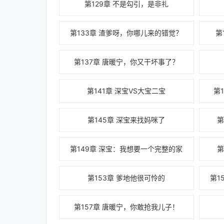
第129章 不是勾引，是非礼
第133章 渣爹呀，你哪儿来的错觉？
第
第137章 唐暖宁，你又干坏事了？
第141章 深宝VS大宝二宝
第
第145章 深宝来找妈咪了
第
第149章 深宝：我想要一个完整的家
第
第153章 爹地他很可怜的
第1
第157章 唐暖宁，你敢抢我儿子！