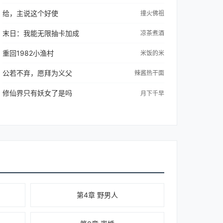
给，主说这个好使
撞火佛祖
末日：我能无限抽卡加成
凉茶煮酒
重回1982小渔村
米饭的米
公若不弃，愿拜为义父
辣酱热干面
修仙界只有妖女了是吗
月下千早
第4章 野男人