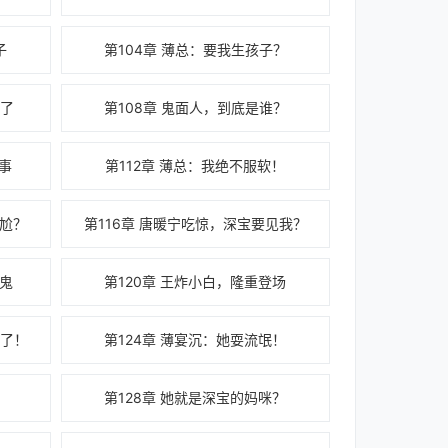
子
第104章 薄总：要我生孩子？
宝了
第108章 鬼面人，到底是谁？
件事
第112章 薄总：我绝不服软！
尴尬？
第116章 唐暖宁吃惊，深宝要见我？
女鬼
第120章 王炸小白，隆重登场
拼了！
第124章 薄宴沉：她耍流氓！
！
第128章 她就是深宝的妈咪？