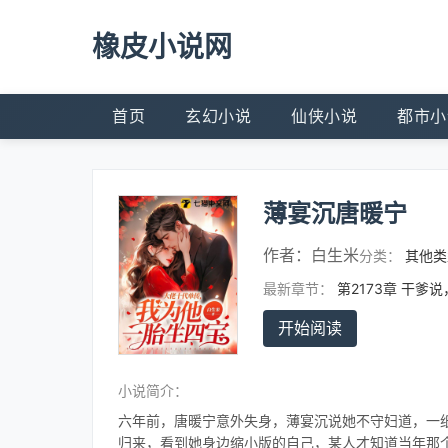
橡皮小说网
首页
玄幻小说
仙侠小说
都市小
薄宴沉唐暖宁
作者：
白生米
分类：
其他类
最新章节：
第2173章 干爹
开始阅读
小说简介：
六年前，唐暖宁意外失身，薄宴沉说她不守妇道，一
归来，看到她身边缩小版的自己，某人才知道当年那