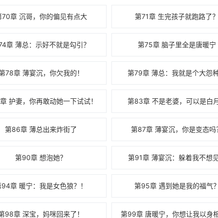
第70章 沉哥，你的偏见有点大
第71章 生完孩子就跑路了
74章 薄总：示好不就是勾引？
第75章 脑子里全是唐暖宁
第78章 薄宴沉，你欠我的！
第79章 薄总：我就是个大怨
2章 护妻，你再敢动她一下试试！
第83章 不是老婆，可以是白
第86章 薄总出来炸街了
第87章 薄宴沉，你是变态吗
第90章 想泡她？
第91章 薄宴沉：躲着我不想
第94章 暖宁：我是女色狼？！
第95章 遇到她是我的福气
第98章 深宝，妈咪回来了！
第99章 唐暖宁，你想让我以身