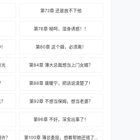
？
第72章 还是放不下他
第76章 呦呵，湿身诱惑！！
种！
第80章 这个婚，必须离！
月光
第84章 薄大总裁想当上门女婿？
？
第88章 唐暖宁，把话说清楚了！
见？
第92章 不想当保姆，想当老婆？
？
第96章 不好，深宝出事了！
相许？
第100章 薄总委屈，想着帮她还错了？