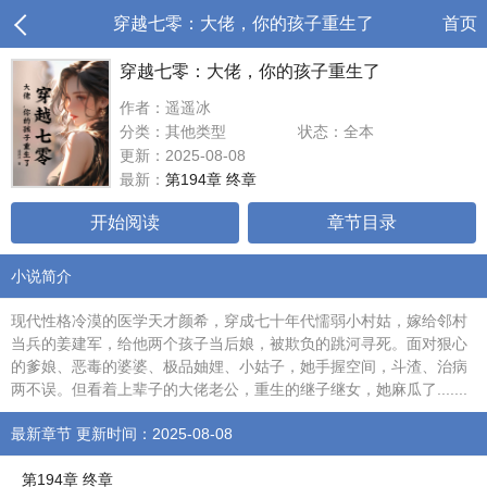
穿越七零：大佬，你的孩子重生了
首页
穿越七零：大佬，你的孩子重生了
作者：遥遥冰
分类：其他类型
状态：全本
更新：2025-08-08
最新：
第194章 终章
开始阅读
章节目录
小说简介
现代性格冷漠的医学天才颜希，穿成七十年代懦弱小村姑，嫁给邻村
当兵的姜建军，给他两个孩子当后娘，被欺负的跳河寻死。面对狠心
的爹娘、恶毒的婆婆、极品妯娌、小姑子，她手握空间，斗渣、治病
两不误。但看着上辈子的大佬老公，重生的继子继女，她麻瓜了.......
最新章节 更新时间：2025-08-08
第194章 终章