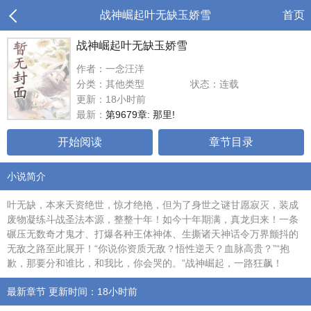
战神崛起叶无缺玉娇雪
首页
战神崛起叶无缺玉娇雪
作者：一念汪洋
分类：其他类型
状态：连载
更新：18小时前
最新：
第9679章: 那里!
开始阅读
章节目录
小说简介
叶无缺，本来天资绝世，惊才绝艳，但为了身世之谜甘愿寂灭，装成
废物凝练斗战圣法本源，整整十年！如今十年期满，真龙归来！一条
碾压无数奇才鬼才、打爆各种王体神体、生撕诸天神话令万界颤抖的
无敌之路至此展开！“你说你资质无敌？悟性逆天？血脉高贵？”“抱
歉，那要分和谁比，和我比，你会哭的。”战神崛起，一路狂飙！
最新章节 更新时间：18小时前