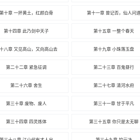
第十章 一抔黄土，红颜白骨
第十一章 曾记否，仙人问
第十四章 此乃剑中天子
第十五章 一整个春天
十八章 又见高山，又向高山去
第十九章 小珠落玉盘
第二十二章 紧急征调
第二十三章 百鬼昼行
第二十六章 舍生
第二十七章 清河水府
第三十章 废物、废人
第三十一章 甘于平凡
第三十四章 四灵炼体
第三十五章 你只是太无聊
第三十八章 江山代有才人出
第三十九章 控元决