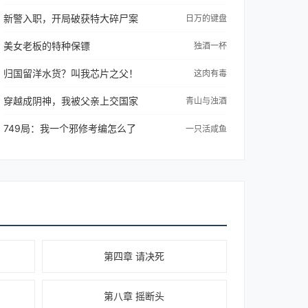
新警入职，开局破获特大碎尸案
日万的键盘
美女老板的特种保镖
独酒一杯
归国留洋水货？叫我芯片之父！
这肉有毒
穿越成阴神，我被父亲上交国家
青山与浊酒
749局：我一个邪修考编怎么了
一只活咸鱼
第四章 请决死
第八章 摇断头