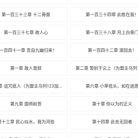
第一百三十三章 十二骨面
第一百三十四章 此胜在我
第一百三十七章 故人心
第一百三十八章 月上白骨
一百四十一章 吾自九幽归来！
第一百四十二章 滚回去！
第一章 故人昔辞
第五章 诅咒纸人（为盟主乌列123加更2/3）
第六章 小草低头，如在追
第九章 国师赵苍
第十章 你以为的正义
第十三章 民心似水，我为河伯
第十四章 此去无回者