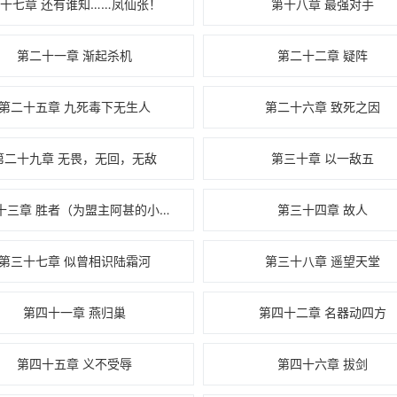
十七章 还有谁知……凤仙张！
第十八章 最强对手
第二十一章 渐起杀机
第二十二章 疑阵
第二十五章 九死毒下无生人
第二十六章 致死之因
第二十九章 无畏，无回，无敌
第三十章 以一敌五
第三十三章 胜者（为盟主阿甚的小棉袄加更1/3）
第三十四章 故人
第三十七章 似曾相识陆霜河
第三十八章 遥望天堂
第四十一章 燕归巢
第四十二章 名器动四方
第四十五章 义不受辱
第四十六章 拔剑