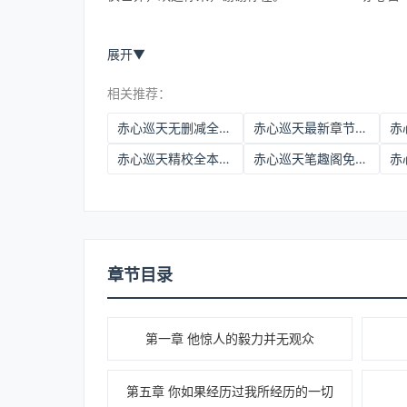
展开
▼
相关推荐：
赤心巡天无删减全文免费
赤心巡天最新章节免费阅读
赤
赤心巡天精校全本txt
赤心巡天笔趣阁免费阅读无删减
章节目录
第一章 他惊人的毅力并无观众
第五章 你如果经历过我所经历的一切