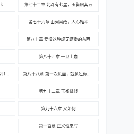
此
第七十二章 北斗有七星，玉衡居其五
第七十六章 山河易改，人心难平
第八十章 爱情这种虚无缥缈的东西
第八十四章 一旦山崩
第八十七章 世难两全（为盟主乌列123加第二更）
第八十八章 第一次见面，就见过你的裸身（为盟主乌列123加第三更）
第九十二章 玉衡峰倾
第九十六章 又如何
第一百章 正义谁来写