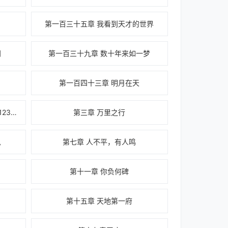
！
第一百三十五章 我看到天才的世界
门
第一百三十九章 数十年来如一梦
第一百四十三章 明月在天
第二章 暂别于云上（为盟主乌列123加更1/3）
第三章 万里之行
思
第七章 人不平，有人鸣
第十一章 你负何碑
第十五章 天地第一府