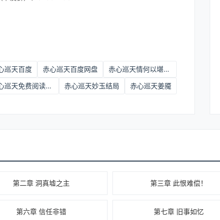
心巡天百度
赤心巡天百度网盘
赤心巡天情何以堪小说
赤心巡天免费阅读在线
赤心巡天妙玉结局
赤心巡天姜魇
第二章 洞真墟之主
第三章 此恨难偿！
第六章 信任非错
第七章 旧事如忆