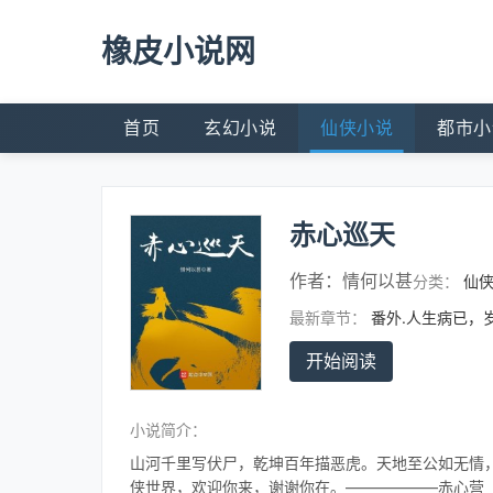
橡皮小说网
首页
玄幻小说
仙侠小说
都市小
赤心巡天
作者：
情何以甚
分类：
仙
最新章节：
番外.人生病已，
开始阅读
小说简介：
山河千里写伏尸，乾坤百年描恶虎。天地至公如无情
侠世界，欢迎你来，谢谢你在。——————赤心营（书