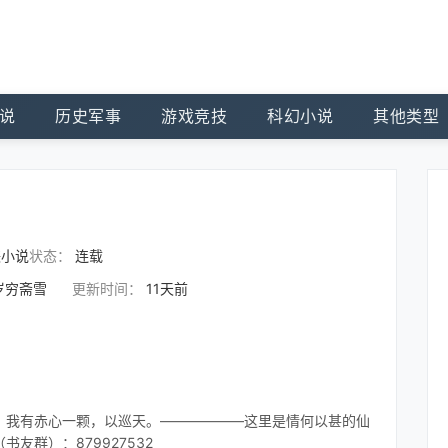
说
历史军事
游戏竞技
科幻小说
其他类型
侠小说
状态：
连载
岁穷斋雪
更新时间：
11天前
，我有赤心一颗，以巡天。——————这里是情何以甚的仙
友群）：879927532