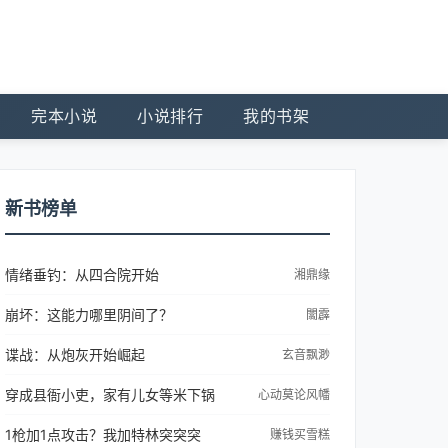
完本小说
小说排行
我的书架
新书榜单
情绪垂钓：从四合院开始
湘鼎缘
崩坏：这能力哪里阴间了？
闟霹
谍战：从炮灰开始崛起
玄音飘渺
穿成县衙小吏，家有儿女等米下锅
心动莫论风幡
1枪加1点攻击？我加特林突突突
赚钱买雪糕