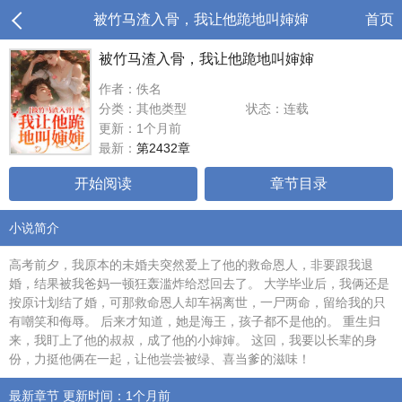
被竹马渣入骨，我让他跪地叫婶婶
首页
被竹马渣入骨，我让他跪地叫婶婶
作者：佚名
分类：其他类型
状态：连载
更新：1个月前
最新：
第2432章
开始阅读
章节目录
小说简介
高考前夕，我原本的未婚夫突然爱上了他的救命恩人，非要跟我退
婚，结果被我爸妈一顿狂轰滥炸给怼回去了。 大学毕业后，我俩还是
按原计划结了婚，可那救命恩人却车祸离世，一尸两命，留给我的只
有嘲笑和侮辱。 后来才知道，她是海王，孩子都不是他的。 重生归
来，我盯上了他的叔叔，成了他的小婶婶。 这回，我要以长辈的身
份，力挺他俩在一起，让他尝尝被绿、喜当爹的滋味！
最新章节 更新时间：1个月前