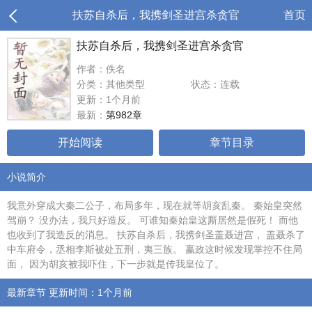
扶苏自杀后，我携剑圣进宫杀贪官
首页
扶苏自杀后，我携剑圣进宫杀贪官
作者：佚名
分类：其他类型
状态：连载
更新：1个月前
最新：
第982章
开始阅读
章节目录
小说简介
我意外穿成大秦二公子，布局多年，现在就等胡亥乱秦。 秦始皇突然
驾崩？ 没办法，我只好造反。 可谁知秦始皇这厮居然是假死！ 而他
也收到了我造反的消息。 扶苏自杀后，我携剑圣盖聂进宫， 盖聂杀了
中车府令，丞相李斯被处五刑，夷三族。 嬴政这时候发现掌控不住局
面， 因为胡亥被我吓住，下一步就是传我皇位了。
最新章节 更新时间：1个月前