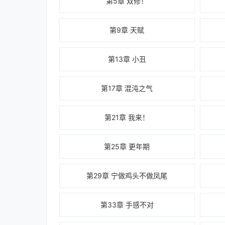
第5章 双修！
第9章 天赋
第13章 小丑
第17章 混沌之气
第21章 我来！
第25章 更年期
第29章 宁做鸡头不做凤尾
第33章 手感不对