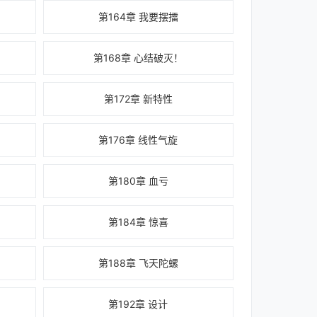
第164章 我要摆擂
第168章 心结破灭！
第172章 新特性
第176章 线性气旋
第180章 血亏
第184章 惊喜
第188章 飞天陀螺
第192章 设计