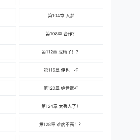
第104章 入梦
第108章 合作？
第112章 成精了！？
第116章 俺也一样
第120章 绝世武神
第124章 太丢人了！
第128章 难度不高！？