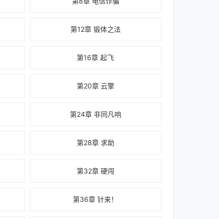
第8章 电信诈骗
第12章 锻体之法
第16章 起飞
第20章 云擎
第24章 非同凡响
第28章 求助
第32章 硬闯
第36章 针来！