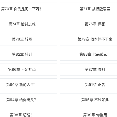
第70章 你倒是问一下啊！
第71章 战损版寝室
第74章 检讨之威
第75章 保密
第78章 转圈
第79章 根本停不下来
第82章 特训
第83章 七品武玄！
第86章 不足挂齿
第87章 原则
第90章 新的人生！
第91章 正名
第94章 给你出头？
第95章 不过如此
第98章 切磋！
第99章 你慢用