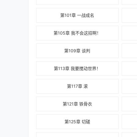
第101章 一战成名
第105章 我不会这招啊！
第109章 谈判
第113章 我要搅动世界！
第117章 滚
第121章 铁骨衣
第125章 切磋