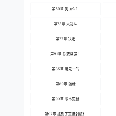
第69章 狗血么？
第73章 大乱斗
第77章 决定
第81章 你要坚强！
第85章 混元一气
第89章 随缘
第93章 版本更新
第97章 抓到了直接剁椒！