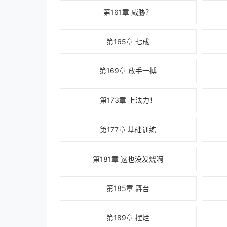
第161章 威胁？
第165章 七成
第169章 放手一搏
第173章 上法力！
第177章 基础训练
第181章 这也没发烧啊
第185章 舞台
第189章 摆烂