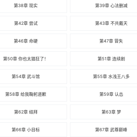
第38章 现实
第39章 心法删减
第42章 尝试
第43章 不共戴天
第46章 命硬
第47章 冒失
第50章 你也太猖狂了！
第51章 连续剧
第54章 武斗馆
第55章 水浅王八多
第58章 给我鞠躬道歉
第59章 认怂
第62章 结拜
第63章 梦
第66章 小目标
第67章 武尊巅峰