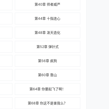
第40章 师者威严
第44章 十指连心
第48章 泼天造化
第52章 弹针式
第56章 疯狗
第60章 靠山
第64章 你要起飞了啊！
第68章 你这不是害我么？