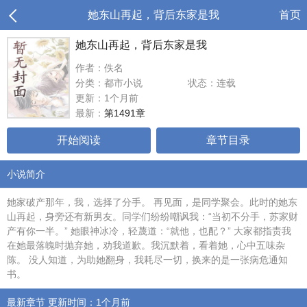
她东山再起，背后东家是我
首页
她东山再起，背后东家是我
作者：佚名
分类：都市小说
状态：连载
更新：1个月前
最新：
第1491章
开始阅读
章节目录
小说简介
她家破产那年，我，选择了分手。 再见面，是同学聚会。此时的她东
山再起，身旁还有新男友。同学们纷纷嘲讽我：“当初不分手，苏家财
产有你一半。” 她眼神冰冷，轻蔑道：“就他，也配？” 大家都指责我
在她最落魄时抛弃她，劝我道歉。我沉默着，看着她，心中五味杂
陈。 没人知道，为助她翻身，我耗尽一切，换来的是一张病危通知
书。
最新章节 更新时间：1个月前