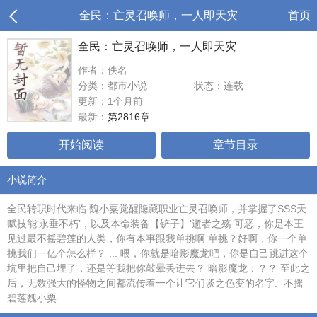
全民：亡灵召唤师，一人即天灾
首页
全民：亡灵召唤师，一人即天灾
作者：佚名
分类：都市小说
状态：连载
更新：1个月前
最新：
第2816章
开始阅读
章节目录
小说简介
全民转职时代来临 魏小粟觉醒隐藏职业亡灵召唤师，并掌握了SSS天
赋技能‘永垂不朽’，以及本命装备【铲子】‘逝者之殇 可恶，你是本王
见过最不摇碧莲的人类，你有本事跟我单挑啊 单挑？好啊，你一个单
挑我们一亿个怎么样？ ... 喂，你就是暗影魔龙吧，你是自己跳进这个
坑里把自己埋了，还是等我把你敲晕丢进去？ 暗影魔龙：？？ 至此之
后，无数强大的怪物之间都流传着一个让它们谈之色变的名字. -不摇
碧莲魏小粟-