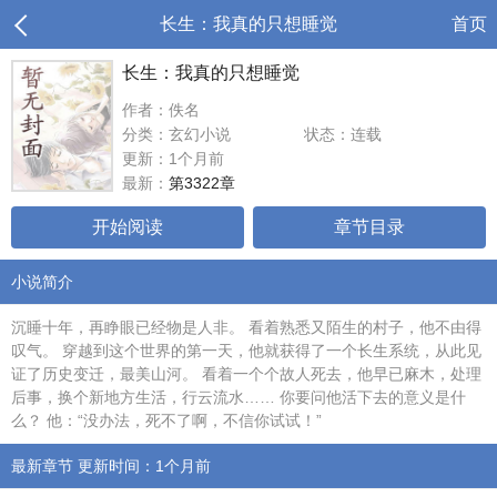
长生：我真的只想睡觉
首页
长生：我真的只想睡觉
作者：佚名
分类：玄幻小说
状态：连载
更新：1个月前
最新：
第3322章
开始阅读
章节目录
小说简介
沉睡十年，再睁眼已经物是人非。 看着熟悉又陌生的村子，他不由得
叹气。 穿越到这个世界的第一天，他就获得了一个长生系统，从此见
证了历史变迁，最美山河。 看着一个个故人死去，他早已麻木，处理
后事，换个新地方生活，行云流水…… 你要问他活下去的意义是什
么？ 他：“没办法，死不了啊，不信你试试！”
最新章节 更新时间：1个月前