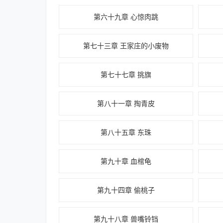
第六十九章 心惊肉跳
第七十三章 王家庄的小废物
第七十七章 挑旗
第八十一章 掏青皮
第八十五章 东珠
第九十章 血棺龟
第九十四章 偷桃子
第九十八章 兽嘴铃铛