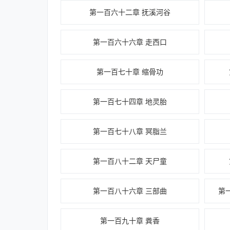
第一百六十二章 抚溪河谷
第一百六十六章 走西口
第一百七十章 缩骨功
第一百七十四章 地灵胎
第一百七十八章 冥脂兰
第一百八十二章 天尸童
第一百八十六章 三部曲
第
第一百九十章 粪香