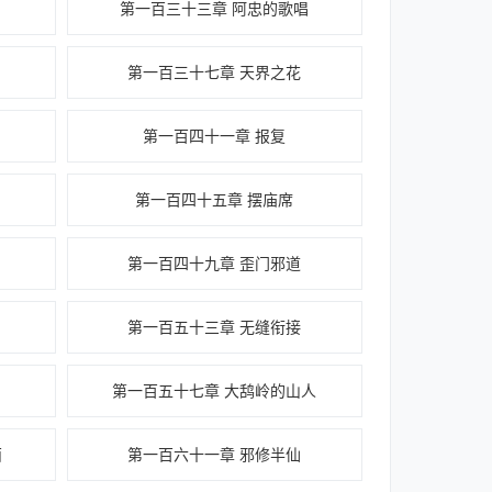
第一百三十三章 阿忠的歌唱
第一百三十七章 天界之花
第一百四十一章 报复
第一百四十五章 摆庙席
第一百四十九章 歪门邪道
第一百五十三章 无缝衔接
第一百五十七章 大鸹岭的山人
西
第一百六十一章 邪修半仙