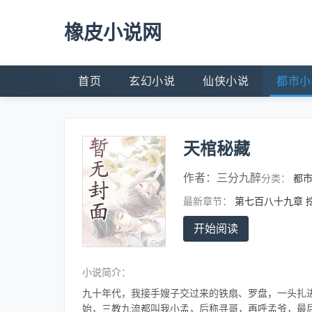
橡皮小说网
首页
玄幻小说
仙侠小说
都市小
天棺秘藏
作者：
三分九醉
分类：
都
最新章节：
第七百八十九章 
开始阅读
小说简介：
九十年代，我接手嫂子交过来的铁扇、罗盘，一头扎进了茫
始，三教九流都叫我小孟，后称寻哥，再呼孟爷，最后却