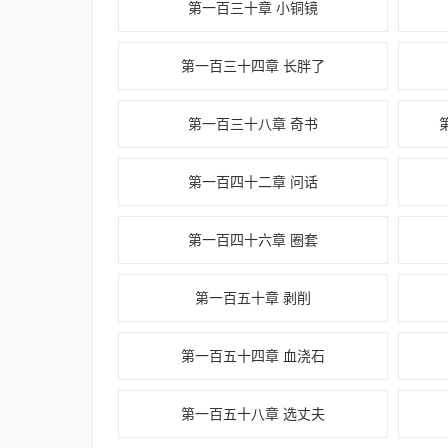
第一百三十章 小铜镜
第一百三十四章 长胖了
第一百三十八章 奇书
第一百四十二章 问话
第一百四十六章 圈套
第一百五十章 剥削
第一百五十四章 血浇石
第一百五十八章 选丈夫