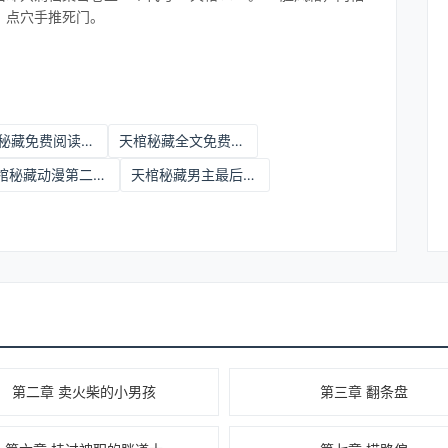
，点穴手推死门。
天棺秘藏免费阅读全文
天棺秘藏全文免费阅读无弹窗
天棺秘藏动漫第二季免费观看
天棺秘藏男主最后娶了谁
第二章 卖火柴的小男孩
第三章 翻条盘