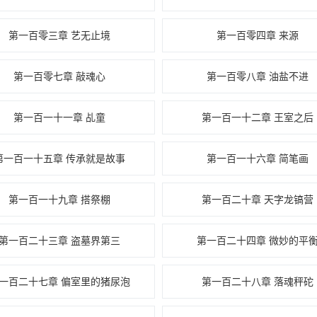
第一百零三章 艺无止境
第一百零四章 来源
第一百零七章 敲魂心
第一百零八章 油盐不进
第一百一十一章 乩童
第一百一十二章 王室之后
第一百一十五章 传承就是故事
第一百一十六章 简笔画
第一百一十九章 搭祭棚
第一百二十章 天字龙镐营
第一百二十三章 盗墓界第三
第一百二十四章 微妙的平
一百二十七章 偏室里的猪尿泡
第一百二十八章 落魂秤砣