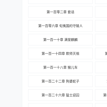
第一百零二章 套话
第一百零六章 旬夷国的守陵人
第一百一十章 满堂麒麟
第一百一十四章 欺师灭祖
第一百一十八章 猴儿车
第一百二十二章 狗婆蛇子
第一百二十六章 猛士迎囚
第