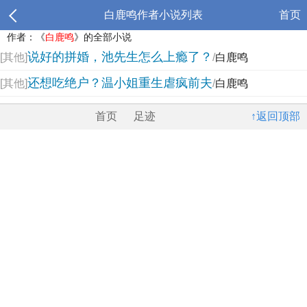
白鹿鸣作者小说列表
首页
作者：《
白鹿鸣
》的全部小说
说好的拼婚，池先生怎么上瘾了？
[其他]
/
白鹿鸣
还想吃绝户？温小姐重生虐疯前夫
[其他]
/
白鹿鸣
首页
足迹
↑返回顶部