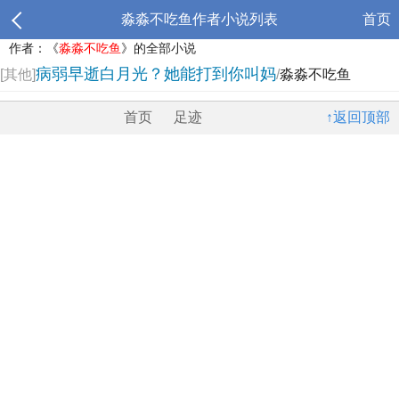
淼淼不吃鱼作者小说列表
首页
作者：《
淼淼不吃鱼
》的全部小说
病弱早逝白月光？她能打到你叫妈
[其他]
/
淼淼不吃鱼
首页
足迹
↑返回顶部