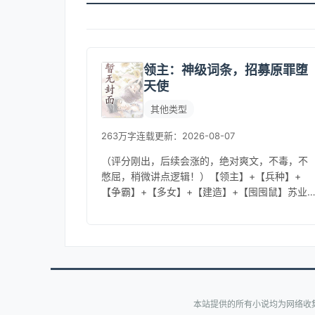
领主：神级词条，招募原罪堕
天使
其他类型
263万字
连载
更新：2026-08-07
（评分刚出，后续会涨的，绝对爽文，不毒，不
憋屈，稍微讲点逻辑！）【领主】+【兵种】+
【争霸】+【多女】+【建造】+【囤囤鼠】苏业
越到一个全名领主的世界，在这里领主才是一
切，也是成神的途径。开局觉醒天...
本站提供的所有小说均为网络收