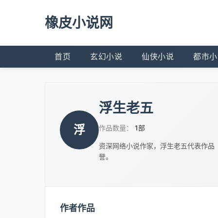
橡皮小说网
首页
玄幻小说
仙侠小说
都市小
浮生老五
浮
作品数量：
1部
资深网络小说作家，浮生老五代表作品
誉。
作者作品