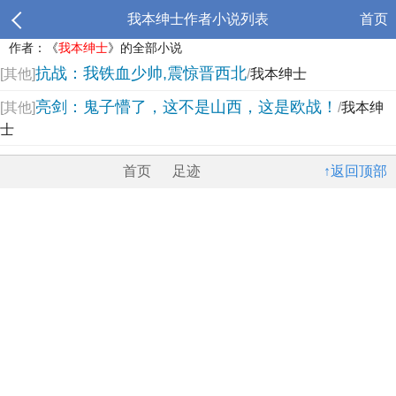
我本绅士作者小说列表
首页
作者：《
我本绅士
》的全部小说
抗战：我铁血少帅,震惊晋西北
[其他]
/
我本绅士
亮剑：鬼子懵了，这不是山西，这是欧战！
[其他]
/
我本绅
士
首页
足迹
↑返回顶部